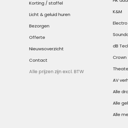
HK aud
Korting / staffel
K&M
Licht & geluid huren
Electro
Bezorgen
Soundc
Offerte
dB Tec
Nieuwsoverzicht
Crown
Contact
Theate
Alle prijzen zijn excl. BTW
AV ver
Alle d
Alle ge
Alle m