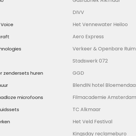
Gasfabriek Alkmaar
io
DIVV
Het Vennewater Heiloo
 Voice
Aero Express
raft
Verkeer & Openbare Ruim
hnologies
Stadswerk 072
GGD
r zendersets huren
BlendIN hotel Bloemendaa
huur
Filmacademie Amsterda
raadloze microfoons
TC Alkmaar
luidssets
Het Veld Festival
erken
Kingsday reclameburo