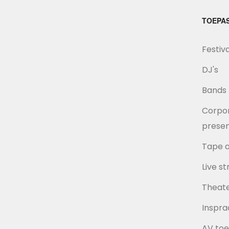
TOEPA
Festiv
DJ's
Bands
Corpor
presen
Tape a
Live s
Theate
Inspra
AV toe