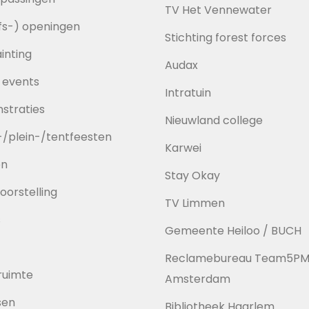
TV Het Vennewater
jfs-) openingen
Stichting forest forces
inting
Audax
 events
Intratuin
straties
Nieuwland college
/plein-/tentfeesten
Karwei
en
Stay Okay
oorstelling
TV Limmen
s
Gemeente Heiloo / BUCH
Reclamebureau Team5P
ruimte
Amsterdam
sen
Bibliotheek Haarlem