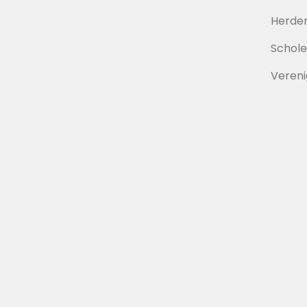
Herde
Schol
Vereni