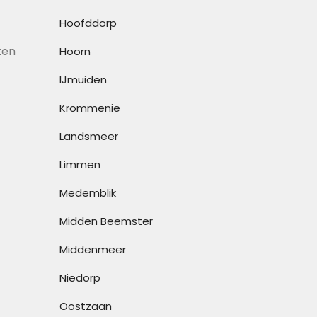
Hoofddorp
iten
Hoorn
IJmuiden
Krommenie
Landsmeer
Limmen
Medemblik
Midden Beemster
Middenmeer
Niedorp
Oostzaan