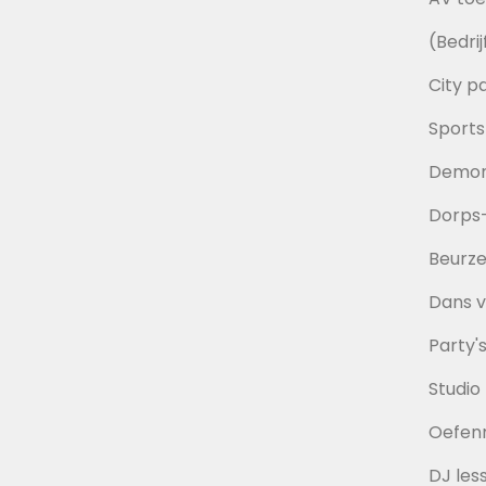
(Bedri
City pa
Sports
Demon
Dorps-
Beurz
Dans v
Party'
Studio
Oefen
DJ les