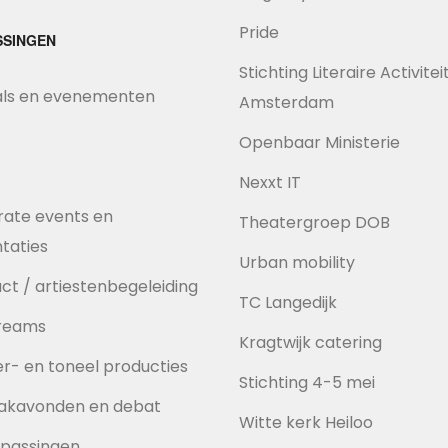
Pride
SSINGEN
Stichting Literaire Activite
als en evenementen
Amsterdam
Openbaar Ministerie
Nexxt IT
ate events en
Theatergroep DOB
taties
Urban mobility
ct / artiestenbegeleiding
TC Langedijk
treams
Kragtwijk catering
r- en toneel producties
Stichting 4-5 mei
akavonden en debat
Witte kerk Heiloo
passingen