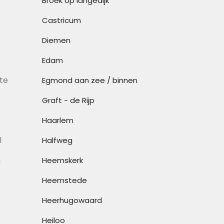
Broek op langedijk
Castricum
Diemen
Edam
te
Egmond aan zee / binnen
Graft - de Rijp
Haarlem
l
Halfweg
m
Heemskerk
Heemstede
Heerhugowaard
Heiloo