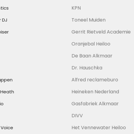
KPN
tics
Toneel Muiden
r DJ
Gerrit Rietveld Academie
iser
Oranjebal Heiloo
De Baan Alkmaar
Dr. Hauschka
Alfred reclameburo
uppen
Heineken Nederland
& Heath
Gasfabriek Alkmaar
io
DIVV
Het Vennewater Heiloo
 Voice