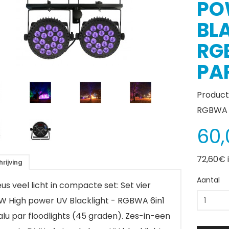
PO
BL
RG
PAR
Product
RGBWA 6
60,
72,60€ 
rijving
Aantal
eus veel licht in compacte set: Set vier
W High power UV Blacklight - RGBWA 6in1
alu par floodlights (45 graden). Zes-in-een