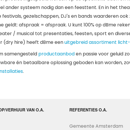
el ander systeem nodig dan een feesttent. En in het thea
e festivals, gezelschappen, DJ's en bands waarderen ook za
me geldt: afspraak = afspraak. U kunt 100% op dBme rek
eater / musical tot presentaties, feesten, sport en diver
r (dry hire) heeft dBme een
uitgebreid assortiment licht
im samengesteld
productaanbod
en passie voor geluid z
wbare én betaalbare oplossing geboden kan worden, zow
nstallaties
.
P/VERHUUR VAN O.A.
REFERENTIES O.A.
Gemeente Amsterdam