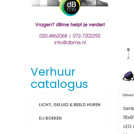
Verhuur
catalogus
Omsch
LICHT, GELUID & BEELD HUREN
Seri
18x6
DJ BOEKEN
LED 