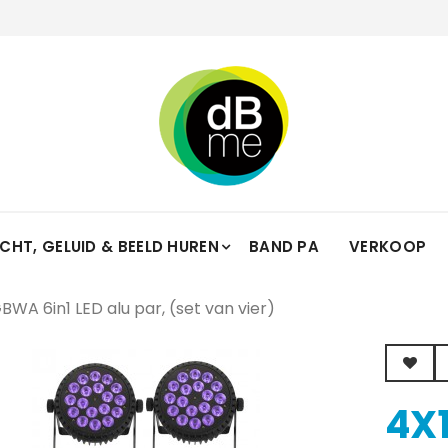
ICHT, GELUID & BEELD HUREN
BAND PA
VERKOOP
WA 6in1 LED alu par, (set van vier)
4X