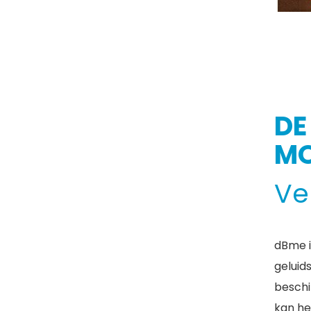
DE
MO
Ve
dBme i
geluid
beschi
kan he