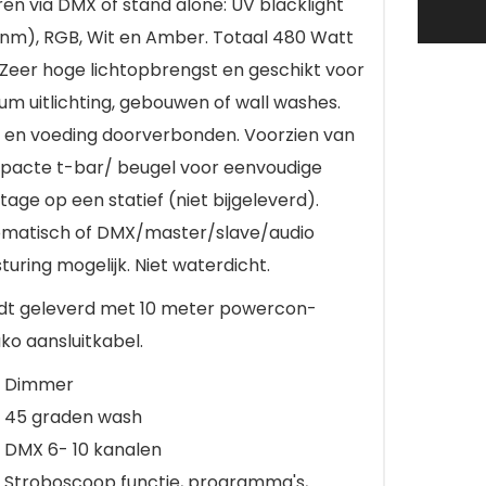
ren via DMX of stand alone: UV blacklight
nm), RGB, Wit en Amber. Totaal 480 Watt
 Zeer hoge lichtopbrengst en geschikt voor
um uitlichting, gebouwen of wall washes.
en voeding doorverbonden. Voorzien van
acte t-bar/ beugel voor eenvoudige
age op een statief (niet bijgeleverd).
matisch of DMX/master/slave/audio
turing mogelijk. Niet waterdicht.
t geleverd met 10 meter powercon-
ko aansluitkabel.
Dimmer
45 graden wash
DMX 6- 10 kanalen
Stroboscoop functie, programma's,