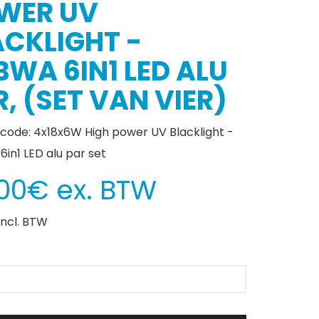
WER UV
ACKLIGHT -
BWA 6IN1 LED ALU
, (SET VAN VIER)
code: 4x18x6W High power UV Blacklight -
in1 LED alu par set
00€ ex. BTW
incl. BTW