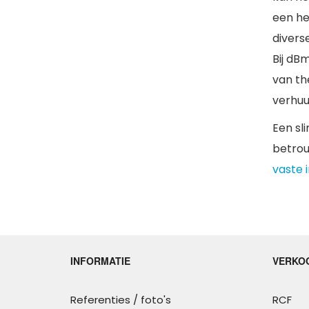
een he
divers
Bij dB
van th
verhuu
Een sl
betrou
vaste i
INFORMATIE
VERKOO
Referenties / foto's
RCF