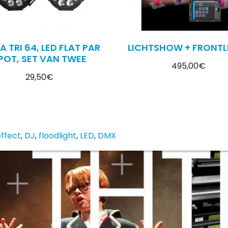
 TRI 64, LED FLAT PAR
LICHTSHOW + FRONTL
POT, SET VAN TWEE
495,00€
29,50€
ffect
,
DJ
,
floodlight
,
LED
,
DMX